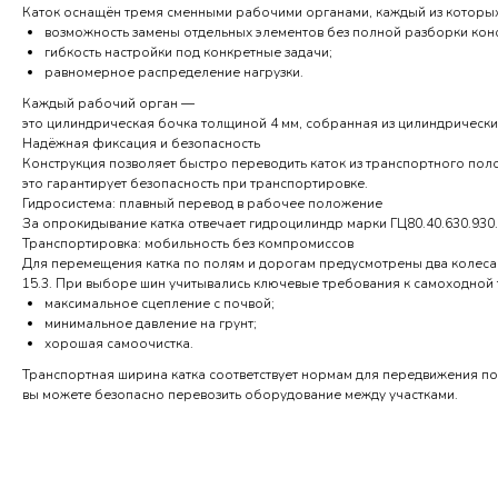
Каток оснащён тремя сменными рабочими органами, каждый из которых 
возможность замены отдельных элементов без полной разборки кон
гибкость настройки под конкретные задачи;
равномерное распределение нагрузки.
Каждый рабочий орган —
это цилиндрическая бочка толщиной 4 мм, собранная из цилиндрических
Надёжная фиксация и безопасность
Конструкция позволяет быстро переводить каток из транспортного по
это гарантирует безопасность при транспортировке.
Гидросистема: плавный перевод в рабочее положение
За опрокидывание катка отвечает гидроцилиндр марки ГЦ80.40.630.930
Транспортировка: мобильность без компромиссов
Для перемещения катка по полям и дорогам предусмотрены два колеса 
15.3. При выборе шин учитывались ключевые требования к самоходной 
максимальное сцепление с почвой;
минимальное давление на грунт;
хорошая самоочистка.
Транспортная ширина катка соответствует нормам для передвижения п
вы можете безопасно перевозить оборудование между участками.