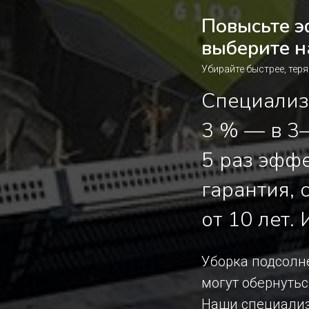
Повысьте э
выберите 
Убирайте быстрее, тер
Специализ
3 % — в 3
5 раз эфф
гарантия,
от 10 лет.
Уборка подсолне
могут обернуть
Наши специализ