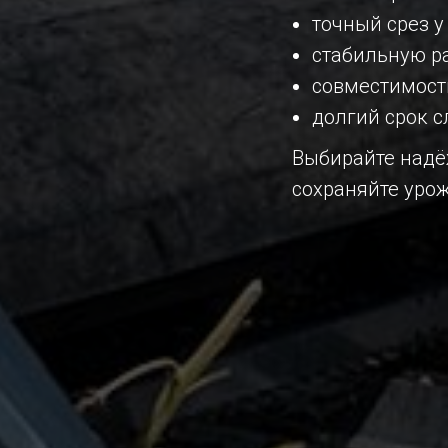
точный срез у
стабильную р
совместимость
долгий срок 
Выбирайте надё
сохраняйте уро