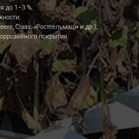
я до 1–3 %;
жности;
e, Claas, «Ростсельмаш» и др.);
коррозийного покрытия.