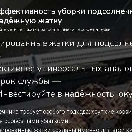
ффективность уборки подсолнеч
надёжную жатку
яйте меньше — жатки, рассчитанные на высокие нагрузки
ированные жатки для подсолне
–
ективнее универсальных аналог
 срок службы —
 Инвестируйте в надёжность: ок
чника требует особого подхода: хрупкие корзи
ся серьёзными убытками.
ированные жатки созданы именно для этой ку